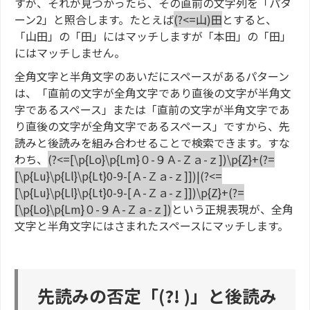
すが、それが見つかったら、その直前の文字列を「パタ
ーン2」と照合します。たとえば
(?<=山)田
とすると、
「山田」の「田」にはマッチしますが「本田」の「田」
にはマッチしません。
全角文字と半角文字のあいだにスペースがあるパターン
は、「直前の文字が全角文字であり直後の文字が半角文
字であるスペース」または「直前の文字が半角文字であ
り直後の文字が全角文字であるスペース」ですから、先
読みと後読みを組み合わせることで検索できます。すな
わち、
(?<=[\p{Lo}\p{Lm}０-９Ａ-Ｚａ-ｚ])\p{Z}+(?=
[\p{Lu}\p{Ll}\p{Lt}0-9-[Ａ-Ｚａ-ｚ]])|(?<=
[\p{Lu}\p{Ll}\p{Lt}0-9-[Ａ-Ｚａ-ｚ]])\p{Z}+(?=
[\p{Lo}\p{Lm}０-９Ａ-Ｚａ-ｚ])
という正規表現が、全角
文字と半角文字にはさまれたスペースにマッチします。
先読みの否定「(?! )」と後読み