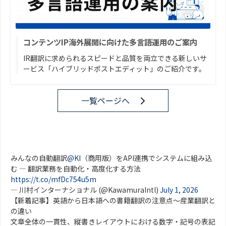
コンテンツIP海外展開に向けた多言語運用のご案内
IR翻訳に求められるスピードと品質を両立できる新しいサ
ービス「ハイブリッドポストエディット」のご紹介です。
一覧ページへ
みんなの自動翻訳
@KI
（商用版）をAPI連携でシステムに組み込
む ― 翻訳業務を自動化・高度化する方法
https://t.co/mfDc754u5m
— 川村インターナショナル (@KawamuraIntl)
July 1, 2026
【新着記事】英語から日本語への書籍翻訳の注意点～産業翻訳と
の違い
文章全体の一貫性、縦書きレイアウトにおける数字・記号の表記