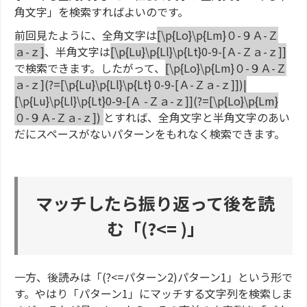
角文字」を検索すればよいのです。
前回見たように、全角文字は
[\p{Lo}\p{Lm}０-９Ａ-Ｚ
ａ-ｚ]
、半角文字は
[\p{Lu}\p{Ll}\p{Lt}0-9-[Ａ-Ｚａ-ｚ]]
で検索できます。したがって、
[\p{Lo}\p{Lm}０-９Ａ-Ｚ
ａ-ｚ](?=[\p{Lu}\p{Ll}\p{Lt} 0-9-[Ａ-Ｚａ-ｚ]])|
[\p{Lu}\p{Ll}\p{Lt}0-9-[Ａ -Ｚａ-ｚ]](?=[\p{Lo}\p{Lm}
０-９Ａ-Ｚａ-ｚ])
とすれば、全角文字と半角文字のあい
だにスペースがないパターンをもれなく検索できます。
マッチしたら振り返って後を読
む「(?<= )」
一方、後読みは「(?<=パターン2)パターン1」という形で
す。やはり「パターン1」にマッチする文字列を検索しま