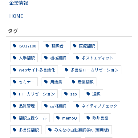
企業情報
HOME
タグ
ISO17100
翻訳者
医療翻訳
人手翻訳
機械翻訳
ポストエディット
Webサイト多言語化
多言語ローカリゼーション
セミナー
用語集
産業翻訳
ローカリゼーション
sap
通訳
品質管理
技術翻訳
ネイティブチェック
翻訳支援ツール
memoQ
欧州言語
多言語翻訳
みんなの自動翻訳＠KI (商用版)