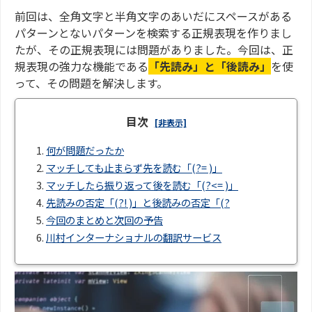
前回は、全角文字と半角文字のあいだにスペースがある
パターンとないパターンを検索する正規表現を作りまし
たが、その正規表現には問題がありました。今回は、正
規表現の強力な機能である
「先読み」と「後読み」
を使
って、その問題を解決します。
目次
[非表示]
1.
何が問題だったか
2.
マッチしても止まらず先を読む「(?= )」
3.
マッチしたら振り返って後を読む「(?<= )」
4.
先読みの否定「(?! )」と後読みの否定「(?
5.
今回のまとめと次回の予告
6.
川村インターナショナルの翻訳サービス