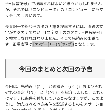
ナ+長音記号」で検索すればよいと思うかもしれません
が、それでは「コンピュータ」の「コンピュー」にもマ
ッチしてしまいます。
長音記号で終わるカタカナ語を検索するには、直後の文
字がカタカナでない「1文字以上のカタカナ+長音記号」
を検索しなければなりません。そこで先読みの出番で
す。正規表現は
[ァ-ヴー]+ー(?![ァ-ヴ])
となります。
今回のまとめと次回の予告
今回は、先読み「(?= )」と後読み「(?<= )」およびそれ
ぞれの否定「(?! )」と「(?<! )」を紹介しました。これら
はマッチに条件を付加しているとみなせますが、このよ
うに、満たされるべき条件を記述するものをアサーショ
ン（assertion）と呼ぶことがあります。