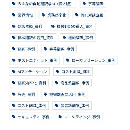
みんなの自動翻訳＠KI（個人版）
字幕翻訳
業界情報
業務効率化
特別対談企画
翻訳依頼_資料
機械翻訳の導入_資料
機械翻訳の活用_資料
機械翻訳_事例
翻訳_事例
字幕翻訳_事例
ポストエディット_事例
ローカリゼーション_事例
AIアノテーション
コスト削減_資料
翻訳効率化_資料
高品質翻訳_事例
特許_事例
機械翻訳の活用_事例
コスト削減_事例
多言語翻訳_事例
セキュリティ_事例
マーケティング_事例