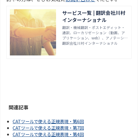
サービス一覧 | 翻訳会社川村
インターナショナル
翻訳・機械翻訳・ポストエディット・
通訳、ローカリゼーション（動画、ア
プリケーション、web）、アノテーショ
ンなど、言語のプロフェッショナルな
翻訳会社川村インターナショナル
らではの高い翻訳品質と専門性で、お
客様の翻訳QCDを最適化します。IT/医
療/金融・IR/法律/SAP/特許など専門分
野にも対応。確かな実績と豊富な経
験、社内エンジニアによる安心のサポ
ート体制です。＜お見積もり無料＞
関連記事
CATツールで使える正規表現・第6回
CATツールで使える正規表現・第7回
CATツールで使える正規表現・第4回