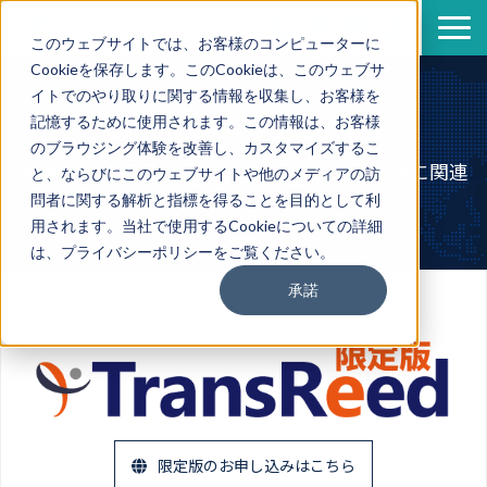
このウェブサイトでは、お客様のコンピューターに
Cookieを保存します。このCookieは、このウェブサ
サービス
イトでのやり取りに関する情報を収集し、お客様を
導入事例
翻訳ブログ TransReed
記憶するために使用されます。この情報は、お客様
のブラウジング体験を改善し、カスタマイズするこ
資料一覧
翻訳・機械翻訳・ポストエディットなど翻訳に関連
と、ならびにこのウェブサイトや他のメディアの訪
セミナー情報
する情報を発信
問者に関する解析と指標を得ることを目的として利
用されます。当社で使用するCookieについての詳細
企業情報
は、プライバシーポリシーをご覧ください。
翻訳ブログ
承諾
限定版のお申し込みはこちら