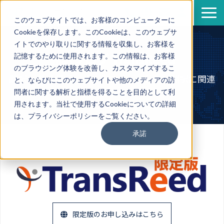
このウェブサイトでは、お客様のコンピューターに
Cookieを保存します。このCookieは、このウェブサ
サービス
イトでのやり取りに関する情報を収集し、お客様を
導入事例
翻訳ブログ TransReed
記憶するために使用されます。この情報は、お客様
のブラウジング体験を改善し、カスタマイズするこ
資料一覧
翻訳・機械翻訳・ポストエディットなど翻訳に関連
と、ならびにこのウェブサイトや他のメディアの訪
セミナー情報
する情報を発信
問者に関する解析と指標を得ることを目的として利
用されます。当社で使用するCookieについての詳細
企業情報
は、プライバシーポリシーをご覧ください。
翻訳ブログ
承諾
限定版のお申し込みはこちら