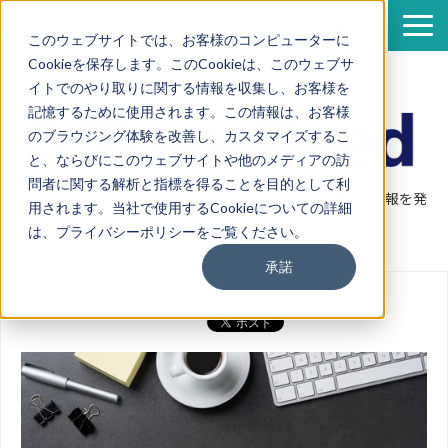
このウェブサイトでは、お客様のコンピューターに
Cookieを保存します。このCookieは、このウェブサ
サービス
イトでのやり取りに関する情報を収集し、お客様を
導入事例
記憶するために使用されます。この情報は、お客様
のブラウジング体験を改善し、カスタマイズするこ
資料一覧
と、ならびにこのウェブサイトや他のメディアの訪
セミナー情報
問者に関する解析と指標を得ることを目的として利
翻訳・機械翻訳・ポストエディットなど翻訳に関連する情報を発
用されます。当社で使用するCookieについての詳細
企業情報
信
は、プライバシーポリシーをご覧ください。
翻訳ブログ
承諾