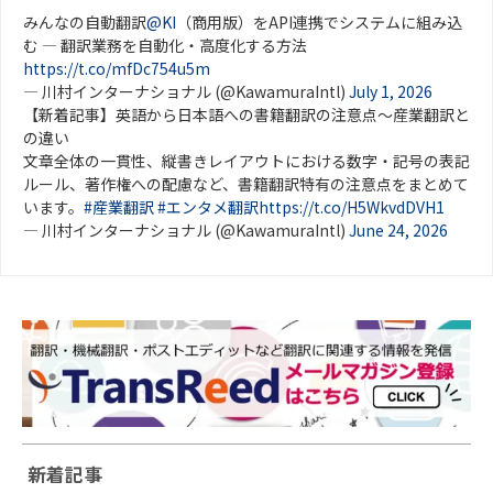
みんなの自動翻訳
@KI
（商用版）をAPI連携でシステムに組み込
む ― 翻訳業務を自動化・高度化する方法
https://t.co/mfDc754u5m
— 川村インターナショナル (@KawamuraIntl)
July 1, 2026
【新着記事】英語から日本語への書籍翻訳の注意点～産業翻訳と
の違い
文章全体の一貫性、縦書きレイアウトにおける数字・記号の表記
ルール、著作権への配慮など、書籍翻訳特有の注意点をまとめて
います。
#産業翻訳
#エンタメ翻訳
https://t.co/H5WkvdDVH1
— 川村インターナショナル (@KawamuraIntl)
June 24, 2026
新着記事