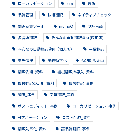
ローカリゼーション
sap
通訳
品質管理
技術翻訳
ネイティブチェック
翻訳支援ツール
memoQ
欧州言語
多言語翻訳
みんなの自動翻訳＠KI (商用版)
みんなの自動翻訳＠KI（個人版）
字幕翻訳
業界情報
業務効率化
特別対談企画
翻訳依頼_資料
機械翻訳の導入_資料
機械翻訳の活用_資料
機械翻訳_事例
翻訳_事例
字幕翻訳_事例
ポストエディット_事例
ローカリゼーション_事例
AIアノテーション
コスト削減_資料
翻訳効率化_資料
高品質翻訳_事例