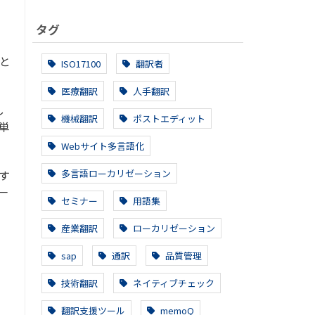
。
タグ
と
ISO17100
翻訳者
医療翻訳
人手翻訳
し
機械翻訳
ポストエディット
簡単
Webサイト多言語化
多言語ローカリゼーション
す
一
セミナー
用語集
産業翻訳
ローカリゼーション
sap
通訳
品質管理
技術翻訳
ネイティブチェック
翻訳支援ツール
memoQ