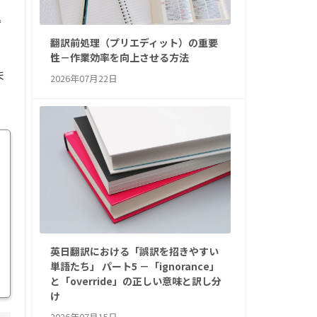
込
翻訳前処理（プリエディット）の重要
性－作業効率を向上させる方法
ま
2026年07月22日
英日翻訳における「誤訳を招きやすい
単語たち」 パート5 －「ignorance」
と「override」の正しい意味と訳し分
け
2026年07月15日