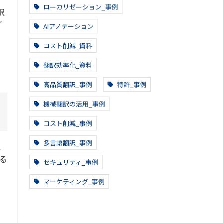
の
ローカリゼーション_事例
訳
プ
AIアノテーション
コスト削減_資料
翻訳効率化_資料
高品質翻訳_事例
特許_事例
機械翻訳の活用_事例
コスト削減_事例
多言語翻訳_事例
記
る
セキュリティ_事例
マーケティング_事例
の