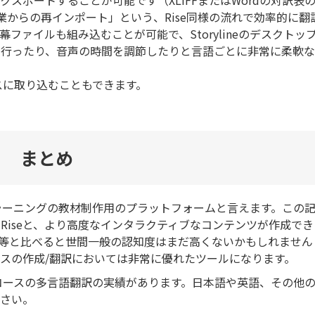
スポートすることが可能です（XLIFFまたはWordの対訳表
の作業からの再インポート」という、Rise同様の流れで効率的に翻
ァイルも組み込むことが可能で、Storylineのデスクトッ
を行ったり、音声の時間を調節したりと言語ごとに非常に柔軟な
コースに取り込むこともできます。
まとめ
にしたeラーニングの教材制作用のプラットフォームと言えます。この
Riseと、より高度なインタラクティブなコンテンツが作成でき
t Office等と比べると世間一般の認知度はまだ高くないかもしれません
スの作成/翻訳においては非常に優れたツールになります。
ニングコースの多言語翻訳の実績があります。日本語や英語、その他
ださい。