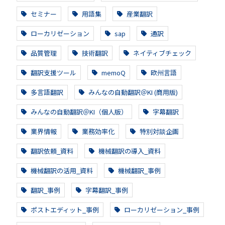
セミナー
用語集
産業翻訳
ローカリゼーション
sap
通訳
品質管理
技術翻訳
ネイティブチェック
翻訳支援ツール
memoQ
欧州言語
多言語翻訳
みんなの自動翻訳＠KI (商用版)
みんなの自動翻訳＠KI（個人版）
字幕翻訳
業界情報
業務効率化
特別対談企画
翻訳依頼_資料
機械翻訳の導入_資料
機械翻訳の活用_資料
機械翻訳_事例
翻訳_事例
字幕翻訳_事例
ポストエディット_事例
ローカリゼーション_事例