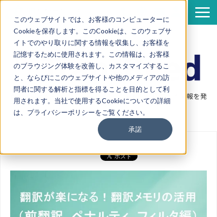
このウェブサイトでは、お客様のコンピューターに
Cookieを保存します。このCookieは、このウェブサ
サービス
イトでのやり取りに関する情報を収集し、お客様を
導入事例
記憶するために使用されます。この情報は、お客様
のブラウジング体験を改善し、カスタマイズするこ
資料一覧
と、ならびにこのウェブサイトや他のメディアの訪
セミナー情報
問者に関する解析と指標を得ることを目的として利
翻訳・機械翻訳・ポストエディットなど翻訳に関連する情報を発
用されます。当社で使用するCookieについての詳細
企業情報
信
は、プライバシーポリシーをご覧ください。
翻訳ブログ
承諾