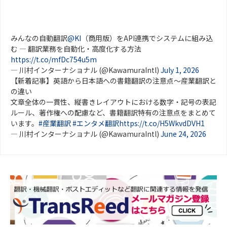
みんなの自動翻訳
@KI
（商用版）をAPI連携でシステムに組み込
む ― 翻訳業務を自動化・高度化する方法
https://t.co/mfDc754u5m
— 川村インターナショナル (@KawamuraIntl)
July 1, 2026
【新着記事】英語から日本語への書籍翻訳の注意点～産業翻訳と
の違い
文章全体の一貫性、縦書きレイアウトにおける数字・記号の表記
ルール、著作権への配慮など、書籍翻訳特有の注意点をまとめて
います。
#産業翻訳
#エンタメ翻訳
https://t.co/H5WkvdDVH1
— 川村インターナショナル (@KawamuraIntl)
June 24, 2026