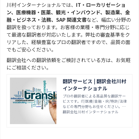
川村インターナショナルでは、
IT・ローカリゼーショ
ン、医療機器・医薬、観光・インバウンド、製造業、金
融・ビジネス・法務、SAP 関連文書
など、幅広い分野の
翻訳を扱っております。お客様の業種・専門分野に応じ
て最適な翻訳者が対応いたします。弊社の審査基準をク
リアした、経験豊富なプロの翻訳者ですので、品質の面
でもご安心ください。
翻訳会社への翻訳依頼をご検討されている方は、お気軽
にご相談ください。
翻訳サービス | 翻訳会社川村
インターナショナル
プロの翻訳者による高品質な翻訳サー
ビスです。IT/医療/金融・IR/特許/法律
などの専門分野もお任せください。日
⇔英をはじめ、アジア言語・FIGS/ヨー
翻訳会社川村インターナショナル
ロッパ言語など多言語の翻訳に対応可
能です。創業から35年以上こだわり続
けている、確かな実績と安心の情報セ
キュリティ環境のもと、お客様のご要
望に応じた最適なプランを提案しま