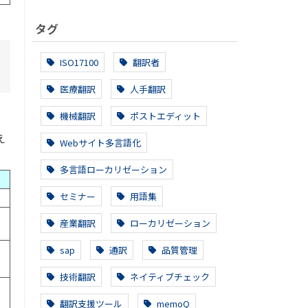
タグ
ISO17100
翻訳者
医療翻訳
人手翻訳
機械翻訳
ポストエディット
え
Webサイト多言語化
多言語ローカリゼーション
セミナー
用語集
産業翻訳
ローカリゼーション
sap
通訳
品質管理
技術翻訳
ネイティブチェック
翻訳支援ツール
memoQ