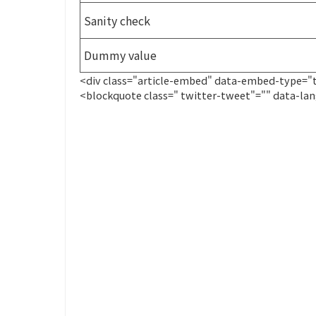
Sanity check
Dummy value
<div class="article-embed" data-embed-type=
<blockquote class=" twitter-tweet"="" data-la