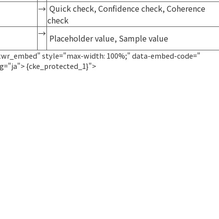
Quick check, Confidence check, Coherence
→
check
→
Placeholder value, Sample value
"twr_embed" style="max-width: 100%;" data-embed-code="
ng="ja">
{cke_protected_1}">