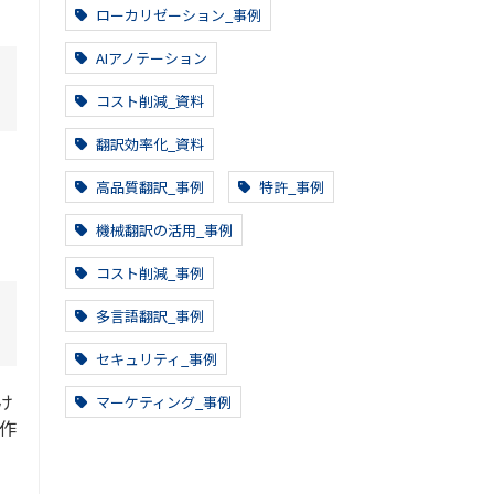
ローカリゼーション_事例
AIアノテーション
コスト削減_資料
翻訳効率化_資料
ま
高品質翻訳_事例
特許_事例
リ
機械翻訳の活用_事例
コスト削減_事例
多言語翻訳_事例
セキュリティ_事例
け
マーケティング_事例
作
の