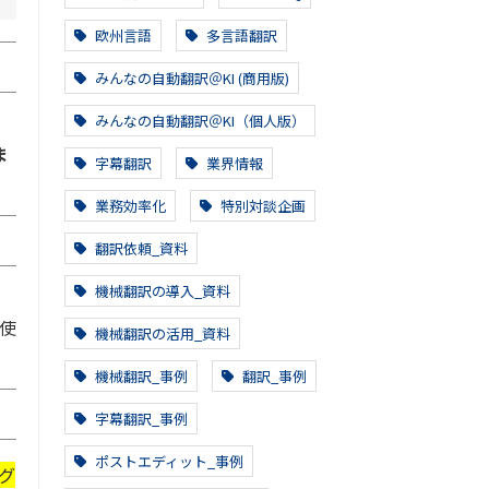
欧州言語
多言語翻訳
みんなの自動翻訳＠KI (商用版)
みんなの自動翻訳＠KI（個人版）
ま
字幕翻訳
業界情報
業務効率化
特別対談企画
翻訳依頼_資料
機械翻訳の導入_資料
使
機械翻訳の活用_資料
機械翻訳_事例
翻訳_事例
字幕翻訳_事例
ポストエディット_事例
グ