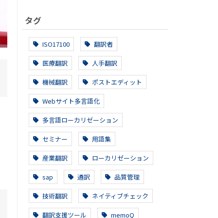
タグ
ISO17100
翻訳者
医療翻訳
人手翻訳
機械翻訳
ポストエディット
Webサイト多言語化
多言語ローカリゼーション
あ
セミナー
用語集
産業翻訳
ローカリゼーション
sap
通訳
品質管理
技術翻訳
ネイティブチェック
翻訳支援ツール
memoQ