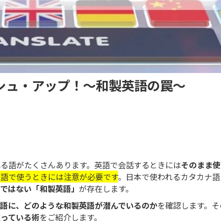
シュ・アップ！～和製英語の罠～
…
れる語がたくさんあります。英語で会話するときには
そのまま使
英語で使うときには注意が必要です
。日本で使われるカタカナ語
ではない「和製英語」
が存在します。
ナ語に、どのような和製英語が潜んでいるのか
を確認します。そ
取っている術
をご紹介します。