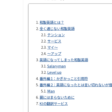
1.
和製英語とは？
2.
全く通じない和製英語
2.1.
テンション
2.2.
サービス
2.3.
マイ～
2.4.
～アップ
3.
英語になってしまった和製英語
3.1.
Salaryman
3.2.
Level up
4.
番外編 1：かぎかっこと引用符
5.
番外編 2：英語になったとは言い切れないが
5.1.
Man
6.
罠にはまらないために
7.
KIの翻訳サービス