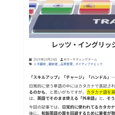
レッツ・イングリッ
2019年10月23日
KIマーケティングチーム
人手翻訳
,
翻訳者
,
品質管理
,
ネイティブチェック
「スキルアップ」「チャージ」「ハンドル」
日常的に使う単語の中にはカタカナで表記さ
るのかも
、と思いがちですが、
カタカナ語を
は、
英語でそのまま使える「外来語」
と、
そう
今回の記事では、
日常的に使われてるカタカ
後に、
和製英語の罠を回避するために筆者が