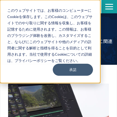
このウェブサイトでは、お客様のコンピューターに
Cookieを保存します。このCookieは、このウェブサ
サービス
イトでのやり取りに関する情報を収集し、お客様を
導入事例
翻訳ブログ TransReed
記憶するために使用されます。この情報は、お客様
のブラウジング体験を改善し、カスタマイズするこ
資料一覧
翻訳・機械翻訳・ポストエディットなど翻訳に関連
と、ならびにこのウェブサイトや他のメディアの訪
セミナー情報
する情報を発信
問者に関する解析と指標を得ることを目的として利
用されます。当社で使用するCookieについての詳細
企業情報
は、プライバシーポリシーをご覧ください。
翻訳ブログ
承諾