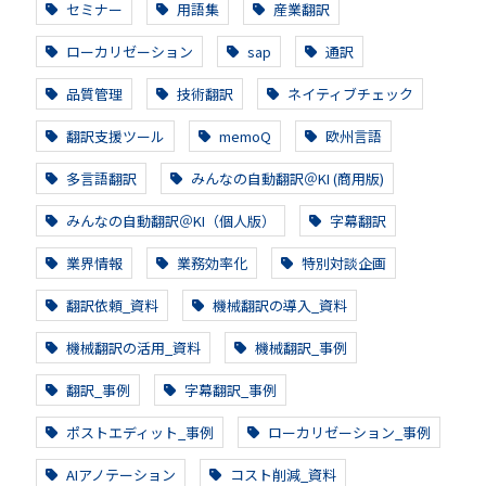
セミナー
用語集
産業翻訳
ローカリゼーション
sap
通訳
品質管理
技術翻訳
ネイティブチェック
翻訳支援ツール
memoQ
欧州言語
多言語翻訳
みんなの自動翻訳＠KI (商用版)
みんなの自動翻訳＠KI（個人版）
字幕翻訳
業界情報
業務効率化
特別対談企画
翻訳依頼_資料
機械翻訳の導入_資料
機械翻訳の活用_資料
機械翻訳_事例
翻訳_事例
字幕翻訳_事例
ポストエディット_事例
ローカリゼーション_事例
AIアノテーション
コスト削減_資料