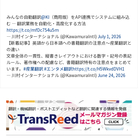
みんなの自動翻訳
@KI
（商用版）をAPI連携でシステムに組み込
む ― 翻訳業務を自動化・高度化する方法
https://t.co/mfDc754u5m
— 川村インターナショナル (@KawamuraIntl)
July 1, 2026
【新着記事】英語から日本語への書籍翻訳の注意点～産業翻訳と
の違い
文章全体の一貫性、縦書きレイアウトにおける数字・記号の表記
ルール、著作権への配慮など、書籍翻訳特有の注意点をまとめて
います。
#産業翻訳
#エンタメ翻訳
https://t.co/H5WkvdDVH1
— 川村インターナショナル (@KawamuraIntl)
June 24, 2026