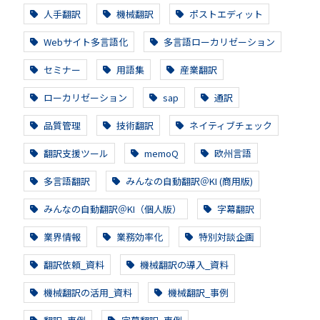
人手翻訳
機械翻訳
ポストエディット
Webサイト多言語化
多言語ローカリゼーション
セミナー
用語集
産業翻訳
ローカリゼーション
sap
通訳
品質管理
技術翻訳
ネイティブチェック
翻訳支援ツール
memoQ
欧州言語
多言語翻訳
みんなの自動翻訳＠KI (商用版)
みんなの自動翻訳＠KI（個人版）
字幕翻訳
業界情報
業務効率化
特別対談企画
翻訳依頼_資料
機械翻訳の導入_資料
機械翻訳の活用_資料
機械翻訳_事例