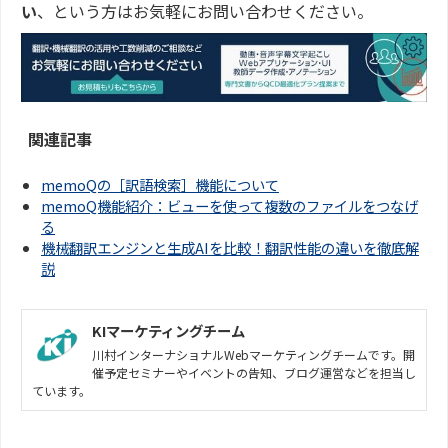
い
、という方はお気軽にお問い合わせください。
積もり無料＞
関連記事
memoQの［訳語検索］機能について
memoQ機能紹介：ビューを使って複数のファイルをつなげ
る
機械翻訳エンジンと生成AIを比較！翻訳性能の違いを徹底解
説
KIマーケティングチーム
川村インターナショナルWebマーケティングチームです。開
催予定セミナーやイベントの告知、ブログ運営などを担当し
ています。