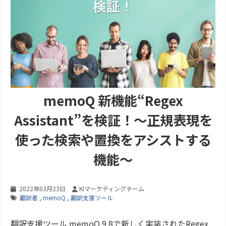
memoQ 新機能“Regex
Assistant”を検証！～正規表現を
使った検索や置換をアシストする
機能～
2022年03月23日
KIマーケティングチーム
翻訳者
,
memoQ
,
翻訳支援ツール
翻訳支援ツール memoQ 9.8で新しく実装されたRegex