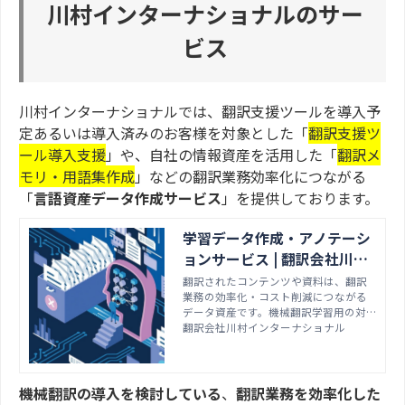
川村インターナショナルのサー
ビス
川村インターナショナルでは、翻訳支援ツールを導入予
定あるいは導入済みのお客様を対象とした「
翻訳支援ツ
ール導入支援
」や、自社の情報資産を活用した「
翻訳メ
モリ・用語集作成
」などの翻訳業務効率化につながる
「
言語資産データ作成サービス
」を提供しております。
学習データ作成・アノテーシ
ョンサービス | 翻訳会社川村
インターナショナル
翻訳されたコンテンツや資料は、翻訳
業務の効率化・コスト削減につながる
データ資産です。機械翻訳学習用の対
訳データや、翻訳メモリ、用語集を作
翻訳会社川村インターナショナル
成することで、カスタム機械翻訳エン
ジンを作成したり、翻訳品質の安定化
にも。データ資産活用により、エンド
ユーザーの満足度および自社ブランド
機械翻訳の導入を検討している
、
翻訳業務を効率化した
力の向上に大きく貢献します。＜お見