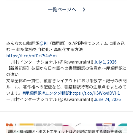
一覧ページへ
みんなの自動翻訳
@KI
（商用版）をAPI連携でシステムに組み込
む ― 翻訳業務を自動化・高度化する方法
https://t.co/mfDc754u5m
— 川村インターナショナル (@KawamuraIntl)
July 1, 2026
【新着記事】英語から日本語への書籍翻訳の注意点～産業翻訳と
の違い
文章全体の一貫性、縦書きレイアウトにおける数字・記号の表記
ルール、著作権への配慮など、書籍翻訳特有の注意点をまとめて
います。
#産業翻訳
#エンタメ翻訳
https://t.co/H5WkvdDVH1
— 川村インターナショナル (@KawamuraIntl)
June 24, 2026