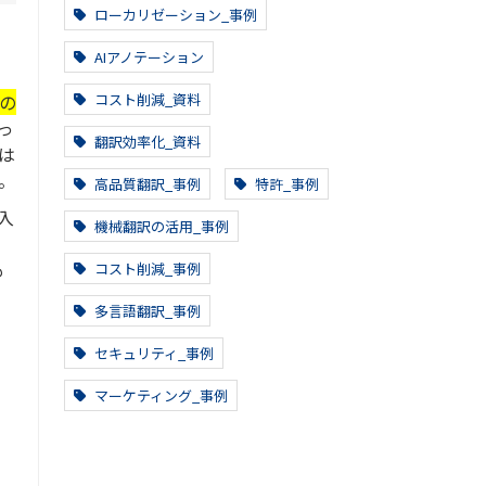
ローカリゼーション_事例
AIアノテーション
コスト削減_資料
の
かっ
翻訳効率化_資料
は
。
高品質翻訳_事例
特許_事例
入
機械翻訳の活用_事例
す
も
コスト削減_事例
多言語翻訳_事例
セキュリティ_事例
マーケティング_事例