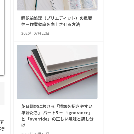
翻訳前処理（プリエディット）の重要
性－作業効率を向上させる方法
2026年07月22日
英日翻訳における「誤訳を招きやすい
単語たち」 パート5 －「ignorance」
ま
と「override」の正しい意味と訳し分
す
け
物
2026年07月15日