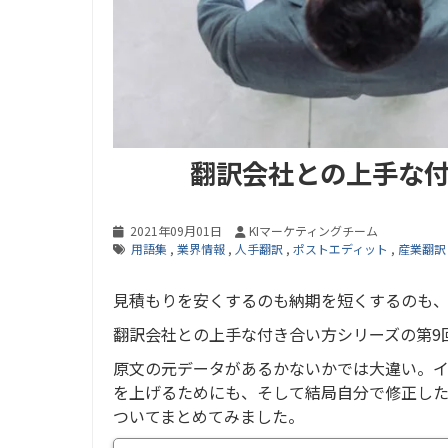
翻訳会社との上手な付き
2021年09月01日
KIマーケティングチーム
用語集
,
業界情報
,
人手翻訳
,
ポストエディット
,
産業翻訳
見積もりを安くするのも納期を短くするのも
翻訳会社との上手な付き合い方シリーズの第9
原文の元データがあるかないかでは大違い。
を上げるためにも、そして結局自分で修正し
ついてまとめてみました。