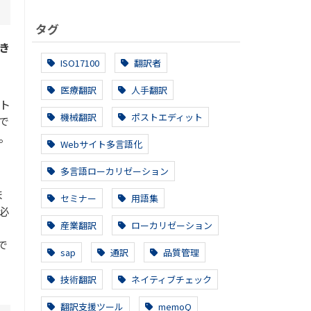
タグ
き
、
ISO17100
翻訳者
医療翻訳
人手翻訳
ト
機械翻訳
ポストエディット
で
。
Webサイト多言語化
し
多言語ローカリゼーション
ま
セミナー
用語集
必
産業翻訳
ローカリゼーション
で
sap
通訳
品質管理
技術翻訳
ネイティブチェック
翻訳支援ツール
memoQ