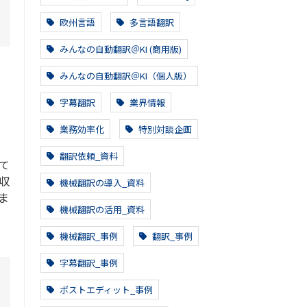
欧州言語
多言語翻訳
みんなの自動翻訳＠KI (商用版)
みんなの自動翻訳＠KI（個人版）
字幕翻訳
業界情報
業務効率化
特別対談企画
翻訳依頼_資料
て
収
機械翻訳の導入_資料
ま
機械翻訳の活用_資料
機械翻訳_事例
翻訳_事例
字幕翻訳_事例
ポストエディット_事例