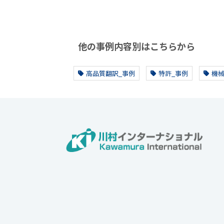
他の事例内容別はこちらから
高品質翻訳_事例
特許_事例
機械