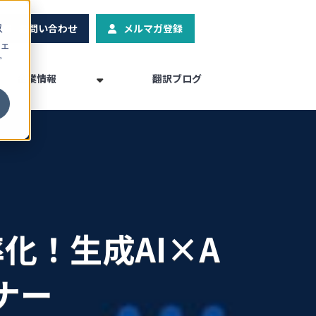
お問い合わせ
メルマガ登録
収
ェ
プ
企業情報
翻訳ブログ
化！生成AI×A
ナー