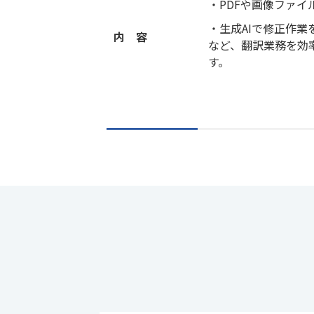
・PDFや画像ファ
・生成AIで修正作業
内 容
など、翻訳業務を効
す。