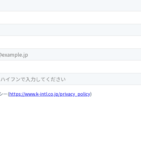
シー(
https://www.k-intl.co.jp/privacy_policy
)