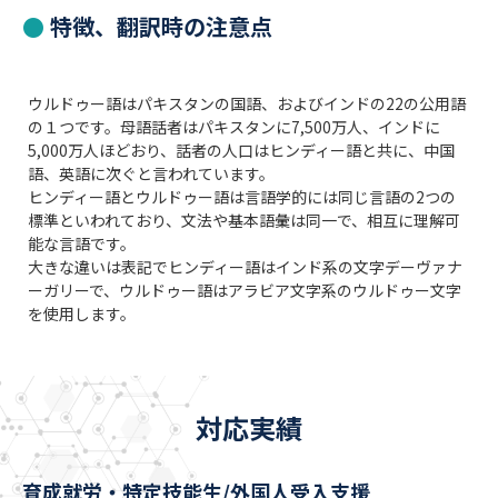
特徴、翻訳時の注意点
ウルドゥー語はパキスタンの国語、およびインドの22の公用語
の１つです。母語話者はパキスタンに7,500万人、インドに
5,000万人ほどおり、話者の人口はヒンディー語と共に、中国
語、英語に次ぐと言われています。
ヒンディー語とウルドゥー語は言語学的には同じ言語の2つの
標準といわれており、文法や基本語彙は同一で、相互に理解可
能な言語です。
大きな違いは表記で
ヒンディー語は
インド系の文字デーヴァナ
ーガリーで、ウルドゥー語はアラビア文字系の
ウルドゥー文字
を使用します。
対応実績
育成就労・特定技能生/外国人受入支援