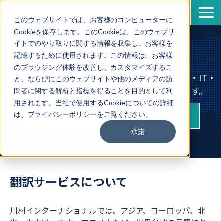
このウェブサイトでは、お客様のコンピューターに
Cookieを保存します。このCookieは、このウェブサ
サービス
イトでのやり取りに関する情報を収集し、お客様を
導入事例
ウルドゥー語翻訳
記憶するために使用されます。この情報は、お客様
のブラウジング体験を改善し、カスタマイズするこ
資料一覧
ウルドゥー語⇔英語/日本語/多言語翻訳、特許・IT・
と、ならびにこのウェブサイトや他のメディアの訪
セミナー情報
金融・医療など専門分野の翻訳も対応可能です。
問者に関する解析と指標を得ることを目的として利
用されます。当社で使用するCookieについての詳細
企業情報
翻訳のご相談・お見積りはこちら
は、プライバシーポリシーをご覧ください。
翻訳ブログ
承諾
翻訳サービスについて
川村インターナショナルでは、アジア、ヨーロッパ、北