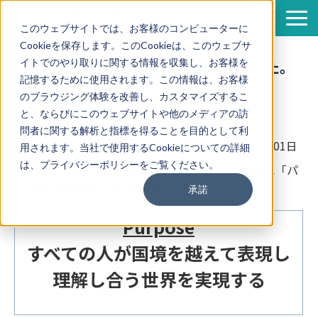
このウェブサイトでは、お客様のコンピューターに
Cookieを保存します。このCookieは、このウェブサ
サービス
イトでのやり取りに関する情報を収集し、お客様を
「パーパス」を新たに制定いたしました。
導入事例
記憶するために使用されます。この情報は、お客様
のブラウジング体験を改善し、カスタマイズするこ
資料一覧
と、ならびにこのウェブサイトや他のメディアの訪
セミナー情報
問者に関する解析と指標を得ることを目的として利
2026年04月01日
用されます。当社で使用するCookieについての詳細
企業情報
は、プライバシーポリシーをご覧ください。
株式会社川村インターナショナルは、この度新たに「パ
翻訳ブログ
ーパス」を制定いたしました。
承諾
Purpose
すべての人が国境を越えて表現し
理解し合う世界を実現する