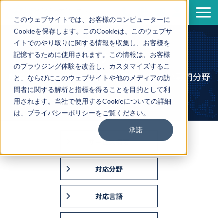
このウェブサイトでは、お客様のコンピューターに
Cookieを保存します。このCookieは、このウェブサ
サービス
イトでのやり取りに関する情報を収集し、お客様を
導入事例
翻訳サービス
記憶するために使用されます。この情報は、お客様
のブラウジング体験を改善し、カスタマイズするこ
資料一覧
創業から35年以上・高品質を確保・幅広い専門分野
と、ならびにこのウェブサイトや他のメディアの訪
セミナー情報
に対応・ISMS認証取得企業
問者に関する解析と指標を得ることを目的として利
用されます。当社で使用するCookieについての詳細
企業情報
は、プライバシーポリシーをご覧ください。
翻訳ブログ
承諾
サービス概要
対応分野
対応言語