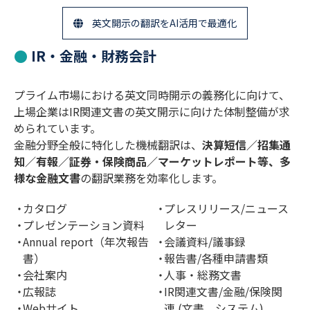
英文開示の翻訳をAI活用で最適化
IR・金融・財務会計
プライム市場における英文同時開示の義務化に向けて、
上場企業はIR関連文書の英文開示に向けた体制整備が求
められています。
金融分野全般に特化した機械翻訳は、
決算短信／招集通
知／有報／証券・保険商品／マーケットレポート等、多
様な金融文書
の翻訳業務を効率化します。
カタログ
プレスリリース/ニュース
プレゼンテーション資料
レター
Annual report（年次報告
会議資料/議事録
書）
報告書/各種申請書類
会社案内
人事・総務文書
広報誌
IR関連文書/金融/保険関
Webサイト
連 (文書、システム)