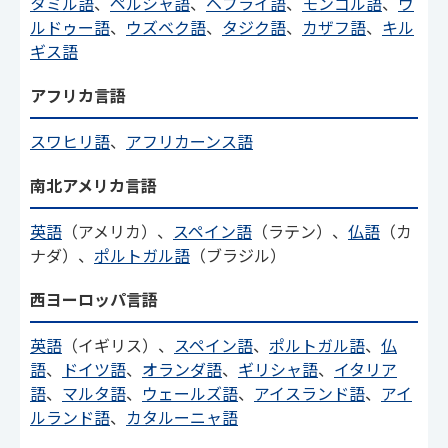
タミル語
、
ペルシャ語
、
ヘブライ語
、
モンゴル語
、
ウ
ルドゥー語
、
ウズベク語
、
タジク語
、
カザフ語
、
キル
ギス語
アフリカ言語
スワヒリ語
、
アフリカーンス語
南北アメリカ言語
英語
（アメリカ）、
スペイン語
（ラテン）、
仏語
（カ
ナダ）、
ポルトガル語
（ブラジル）
西ヨーロッパ言語
英語
（イギリス）、
スペイン語
、
ポルトガル語
、
仏
語
、
ドイツ語
、
オランダ語
、
ギリシャ語
、
イタリア
語
、
マルタ語
、
ウェールズ語
、
アイスランド語
、
アイ
ルランド語
、
カタルーニャ語