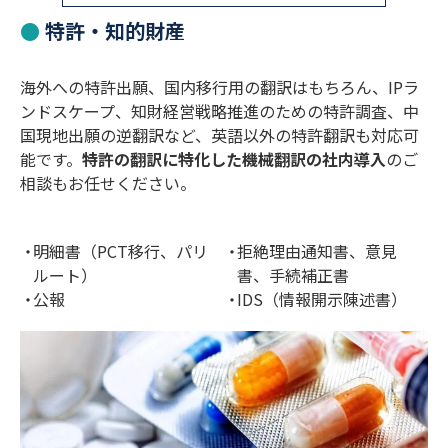
特許・知的財産
海外への特許出願、国内移行用の翻訳はもちろん、IPラ
ンドスケープ、知財経営戦略推進のための特許調査、中
国現地出願の逆翻訳など、英語以外の特許翻訳も対応可
能です。
特許の翻訳に特化した機械翻訳の社内導入
のご
相談もお任せください。
明細書（PCT移行、パリ
拒絶理由通知書、意見
ルート）
書、手続補正書
公報
IDS（情報開示陳述書）