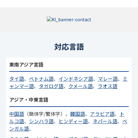
対応言語
東南アジア言語
タイ語
、
ベトナム語
、
インドネシア語
、
マレー語
、
ミ
ャンマー語
、
タガログ語
、
クメール語
、
ラオス語
アジア・中東言語
中国語
（簡体字/繁体字）、
韓国語
、
アラビア語
、
ト
ルコ語
、
シンハラ語
、
ヒンディー語
、
ネパール語
、
ベ
ンガル語
、