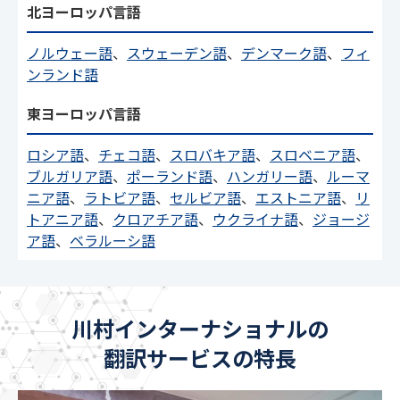
北ヨーロッパ言語
ノルウェー語
、
スウェーデン語
、
デンマーク語
、
フィ
ンランド語
東ヨーロッパ言語
ロシア語
、
チェコ語
、
スロバキア語
、
スロベニア語
、
ブルガリア語
、
ポーランド語
、
ハンガリー語
、
ルーマ
ニア語
、
ラトビア語
、
セルビア語
、
エストニア語
、
リ
トアニア語
、
クロアチア語
、
ウクライナ語
、
ジョージ
ア語
、
ベラルーシ語
川村インターナショナルの
翻訳サービスの特長